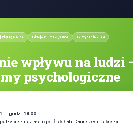
j Piątkę Nauce
Edycja V – 2023/2024
17 stycznia 2024
ie wpływu na ludzi 
my psychologiczne
 r., godz. 18:00
otkanie z udziałem prof. dr hab. Dariuszem Dolińskim.