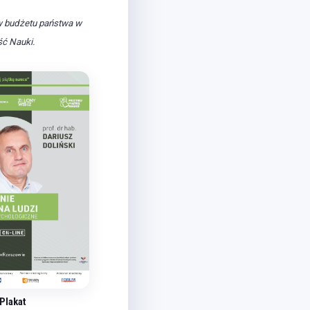
ów budżetu państwa w
ć Nauki.
Plakat