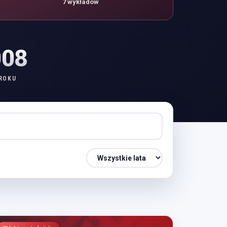
7 wykładów
008
ROKU