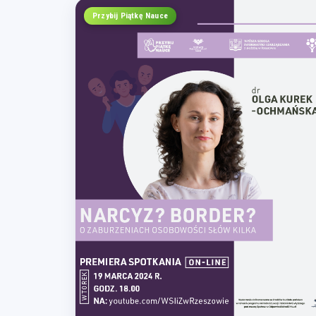
Przybij Piątkę Nauce