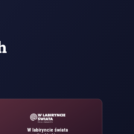
h
W labiryncie świata