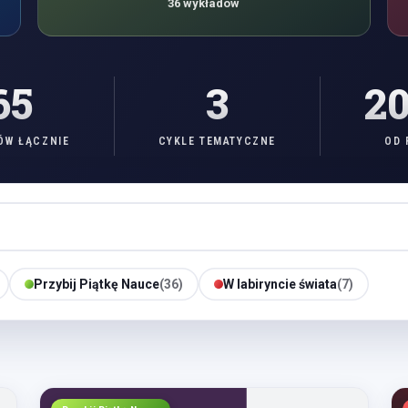
36 wykładów
65
3
2
ÓW ŁĄCZNIE
CYKLE TEMATYCZNE
OD 
Przybij Piątkę Nauce
(36)
W labiryncie świata
(7)