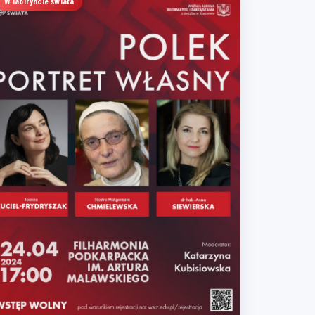
W labiryncie świata