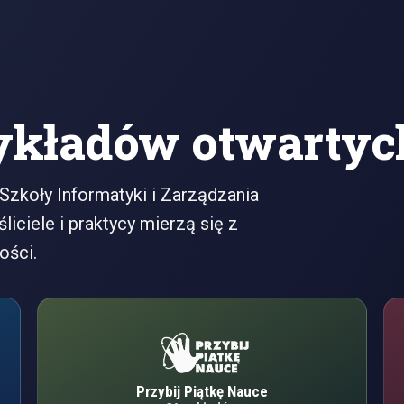
kładów otwartyc
Szkoły Informatyki i Zarządzania
iciele i praktycy mierzą się z
ości.
Przybij Piątkę Nauce