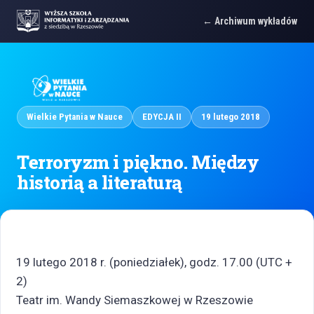
Archiwum wykładów
Wielkie Pytania w Nauce
EDYCJA II
19 lutego 2018
Terroryzm i piękno. Między
historią a literaturą
19 lutego 2018 r. (poniedziałek), godz. 17.00 (UTC +
2)
Teatr im. Wandy Siemaszkowej w Rzeszowie