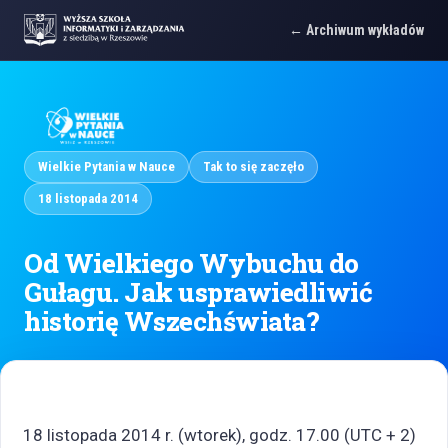
Archiwum wykładów
Wielkie Pytania w Nauce
Tak to się zaczęło
18 listopada 2014
Od Wielkiego Wybuchu do
Gułagu. Jak usprawiedliwić
historię Wszechświata?
18 listopada 2014 r. (wtorek), godz. 17.00 (UTC + 2)