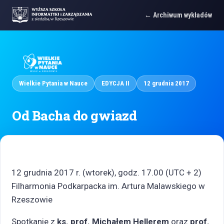
Archiwum wykładów
Wielkie Pytania w Nauce
EDYCJA II
12 grudnia 2017
Od Bacha do gwiazd
12 grudnia 2017 r. (wtorek), godz. 17.00 (UTC + 2)
Filharmonia Podkarpacka im. Artura Malawskiego w
Rzeszowie
Spotkanie z
ks. prof. Michałem Hellerem
oraz
prof.