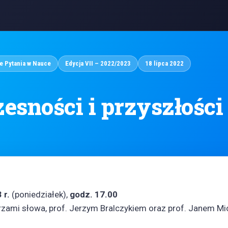
e Pytania w Nauce
Edycja VII – 2022/2023
18 lipca 2022
esności i przyszłości
 r.
(poniedziałek),
godz. 17.00
rzami słowa, prof. Jerzym Bralczykiem oraz prof. Janem M