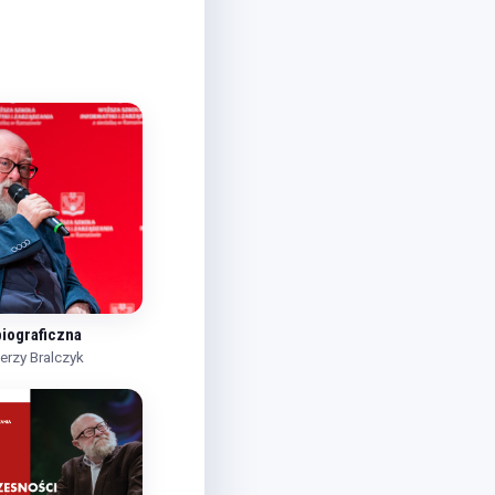
biograficzna
Jerzy Bralczyk