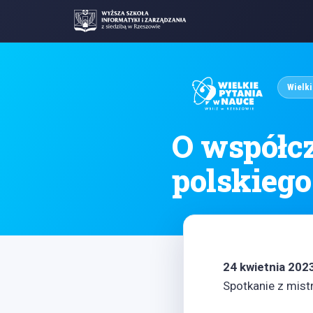
Wielki
O współcz
polskiego
24 kwietnia 2023
Spotkanie z mist