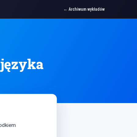
Archiwum wykładów
 języka
iodkiem