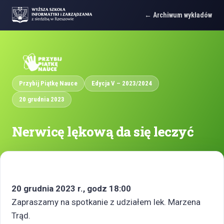
Archiwum wykładów
Przybij Piątkę Nauce
Edycja V – 2023/2024
20 grudnia 2023
Nerwicę lękową da się leczyć
20 grudnia 2023 r., godz 18:00
Zapraszamy na spotkanie z udziałem lek. Marzena
Trąd.