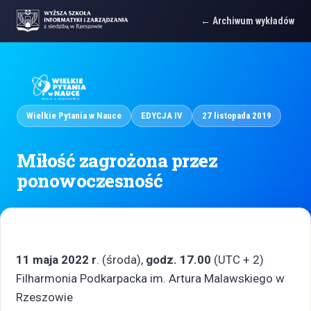
Archiwum wykładów
Wielkie Pytania w Nauce
EDYCJA IV
27 listopada 2019
Miłość zagrożona przez
ponowoczesność
11 maja 2022 r
. (środa),
godz. 17.00
(UTC + 2)
Filharmonia Podkarpacka im. Artura Malawskiego w
Rzeszowie