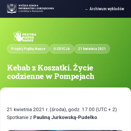
Archiwum wykładów
Przybij Piątkę Nauce
II EDYCJA
21 kwietnia 2021
Kebab z Koszatki. Życie
codzienne w Pompejach
21 kwietnia 2021 r. (środa), godz. 17.00 (UTC + 2)
Spotkanie z
Pauliną Jurkowską-Pudełko
.