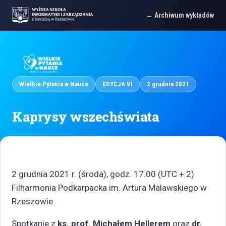
Archiwum wykładów
Wielkie Pytania w Nauce
EDYCJA VI
2 grudnia 2021
Kaprysy wszechświata
2 grudnia 2021 r. (środa), godz. 17.00 (UTC + 2)
Filharmonia Podkarpacka im. Artura Malawskiego w
Rzeszowie
Spotkanie z
ks. prof. Michałem Hellerem
oraz
dr.