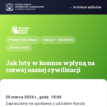
Archiwum wykładów
Przybij Piątkę Nauce
Edycja V – 2023/2024
20 marca 2024
Jak loty w kosmos wpłyną na
rozwój naszej cywilizacji
20 marca 2024 r., godz. 18:00
Zapraszamy na spotkanie z udziałem Karola