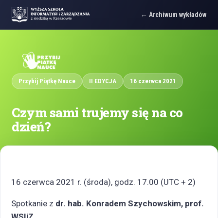
Archiwum wykładów
Przybij Piątkę Nauce
II EDYCJA
16 czerwca 2021
Czym sami trujemy się na co
dzień?
16 czerwca 2021 r. (środa), godz. 17.00 (UTC + 2)
Spotkanie z
dr. hab. Konradem Szychowskim, prof.
WSIiZ.