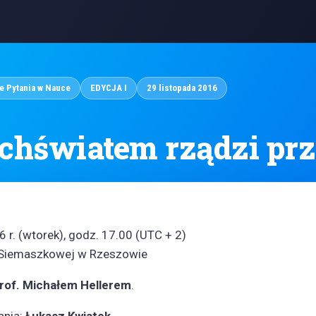
e Pytania w Nauce
EDYCJA I
29 listopada 2016
chświatem rządzi pr
 r. (wtorek), godz. 17.00 (UTC + 2)
 Siemaszkowej w Rzeszowie
prof. Michałem Hellerem
.