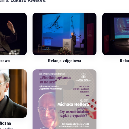
ania:
Łukasz Kwiatek
.
asowa
Relacja zdjęciowa
Rela
ficzna