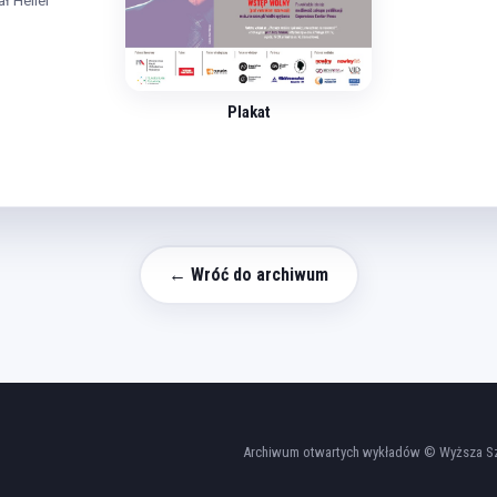
ał Heller
Plakat
← Wróć do archiwum
Archiwum otwartych wykładów © Wyższa Szk