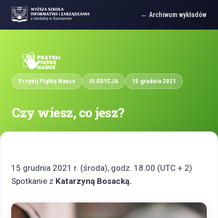
Archiwum wykładów
Przybij Piątkę Nauce
III EDYCJA
15 grudnia 2021
Czy wiesz, co jesz?
15 grudnia 2021 r. (środa), godz. 18.00 (UTC + 2)
Spotkanie z
Katarzyną Bosacką.